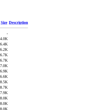
Size
Description
-
4.0K
6.4K
6.2K
6.7K
6.7K
7.0K
6.9K
6.6K
8.5K
8.7K
7.9K
8.0K
8.0K
8.0K